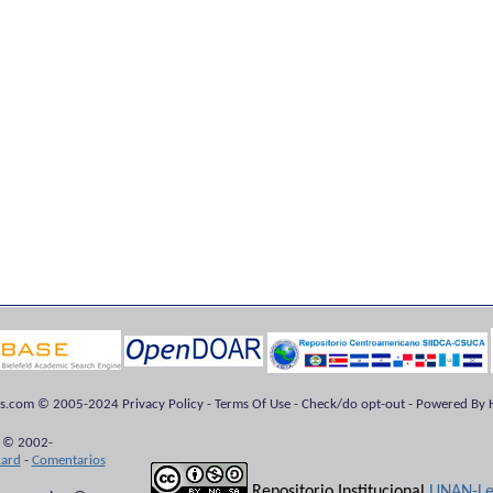
ts.com © 2005-2024 Privacy Policy - Terms Of Use - Check/do opt-out - Powered By H
 © 2002-
kard
-
Comentarios
Repositorio Institucional
UNAN-Le