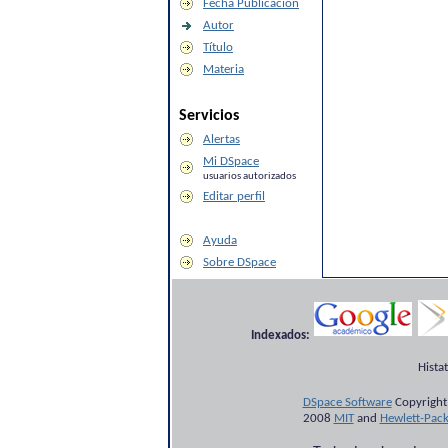
Fecha Publicación
Autor
Título
Materia
Servicios
Alertas
Mi DSpace
usuarios autorizados
Editar perfil
Ayuda
Sobre DSpace
Indexados:
Hista
DSpace Software
Copyright
2008
MIT
and
Hewlett-Pac