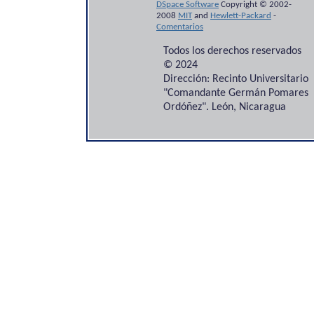
DSpace Software
Copyright © 2002-
2008
MIT
and
Hewlett-Packard
-
Comentarios
Todos los derechos reservados
© 2024
Dirección: Recinto Universitario
"Comandante Germán Pomares
Ordóñez". León, Nicaragua