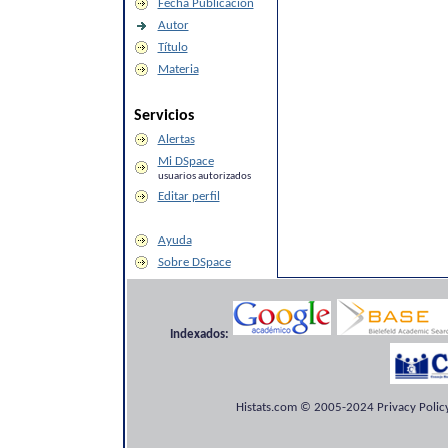
Fecha Publicación
Autor
Título
Materia
Servicios
Alertas
Mi DSpace
usuarios autorizados
Editar perfil
Ayuda
Sobre DSpace
Indexados:
Histats.com © 2005-2024 Privacy Policy