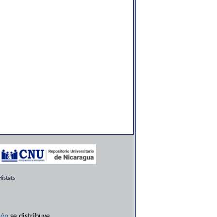
istats
ón
se distribuye