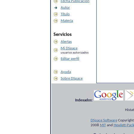
Fecha Publicación
Autor
Título
Materia
Servicios
Alertas
Mi DSpace
usuarios autorizados
Editar perfil
Ayuda
Sobre DSpace
Indexados:
Hista
DSpace Software
Copyright
2008
MIT
and
Hewlett-Pac