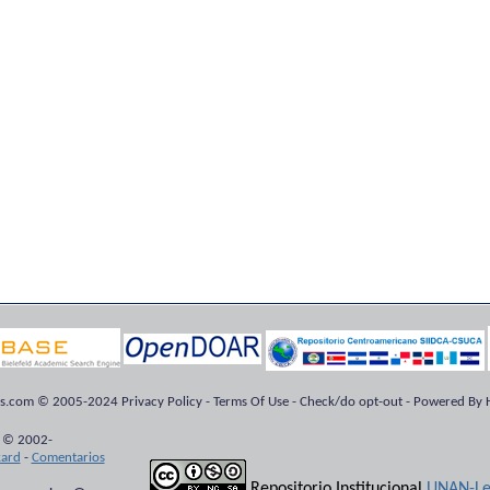
ts.com © 2005-2024 Privacy Policy - Terms Of Use - Check/do opt-out - Powered By H
 © 2002-
kard
-
Comentarios
Repositorio Institucional
UNAN-Le