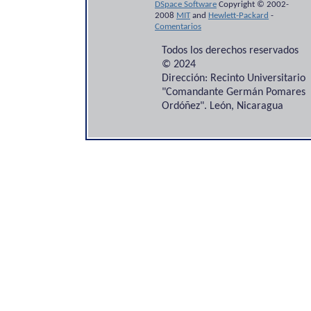
DSpace Software
Copyright © 2002-
2008
MIT
and
Hewlett-Packard
-
Comentarios
Todos los derechos reservados
© 2024
Dirección: Recinto Universitario
"Comandante Germán Pomares
Ordóñez". León, Nicaragua