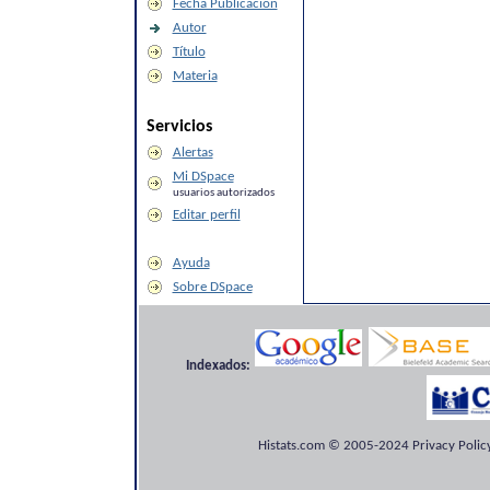
Fecha Publicación
Autor
Título
Materia
Servicios
Alertas
Mi DSpace
usuarios autorizados
Editar perfil
Ayuda
Sobre DSpace
Indexados:
Histats.com © 2005-2024 Privacy Policy