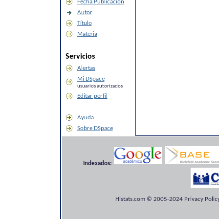
Fecha Publicación
Autor
Título
Materia
Servicios
Alertas
Mi DSpace
usuarios autorizados
Editar perfil
Ayuda
Sobre DSpace
Indexados:
Histats.com © 2005-2024 Privacy Policy