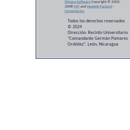
DSpace Software
Copyright © 2002-
2008
MIT
and
Hewlett-Packard
-
Comentarios
Todos los derechos reservados
© 2024
Dirección: Recinto Universitario
"Comandante Germán Pomares
Ordóñez". León, Nicaragua