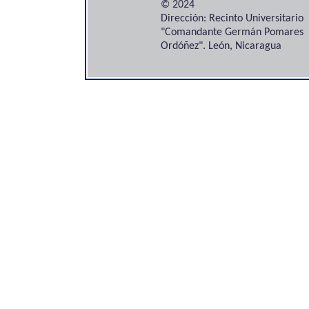
© 2024
Dirección: Recinto Universitario
"Comandante Germán Pomares
Ordóñez". León, Nicaragua