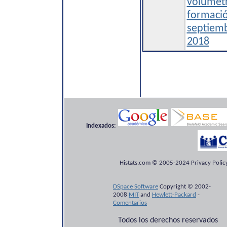
volumetr
formació
septiem
2018
Indexados:
Histats.com © 2005-2024 Privacy Policy
DSpace Software
Copyright © 2002-
2008
MIT
and
Hewlett-Packard
-
Comentarios
Todos los derechos reservados