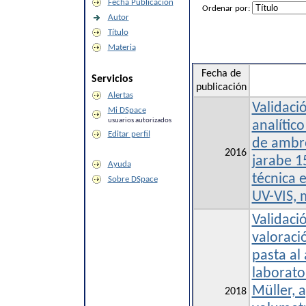
Fecha Publicación
Ordenar por:
Autor
Título
Materia
Fecha de
Servicios
publicación
Alertas
Validaci
Mi DSpace
usuarios autorizados
analítico
Editar perfil
de ambro
2016
jarabe 1
Ayuda
técnica 
Sobre DSpace
UV-VIS, 
Validaci
valoraci
pasta al
laborato
Müller, 
2018