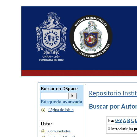
Buscar en DSpace
Repositorio Inst
Búsqueda avanzada
Buscar por Autor
Página de inicio
0-9
A
B
C
Ir a:
Listar
O introducir las p
Comunidades