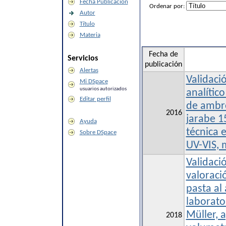
Fecha Publicación
Ordenar por:
Autor
Título
Materia
Fecha de
Servicios
publicación
Alertas
Validaci
Mi DSpace
usuarios autorizados
analítico
Editar perfil
de ambro
2016
jarabe 1
Ayuda
técnica 
Sobre DSpace
UV-VIS, 
Validaci
valoraci
pasta al
laborato
Müller, 
2018