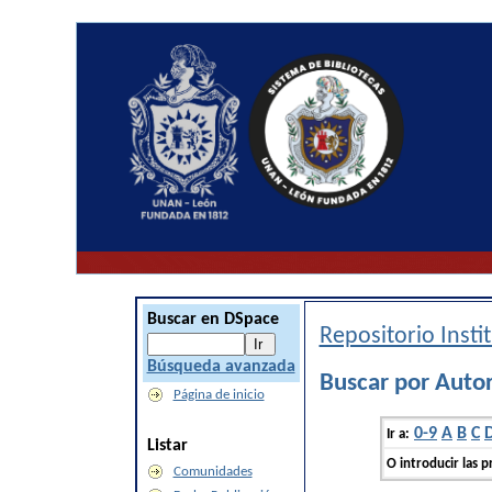
Buscar en DSpace
Repositorio Inst
Búsqueda avanzada
Buscar por Autor
Página de inicio
0-9
A
B
C
Ir a:
Listar
O introducir las p
Comunidades