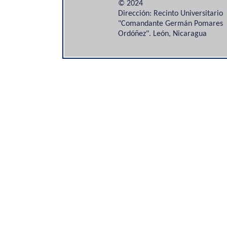
© 2024
Dirección: Recinto Universitario
"Comandante Germán Pomares
Ordóñez". León, Nicaragua