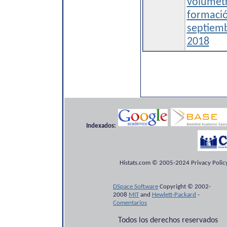
volumetr
formació
septiem
2018
Indexados:
Histats.com © 2005-2024 Privacy Policy
DSpace Software
Copyright © 2002-
2008
MIT
and
Hewlett-Packard
-
Comentarios
Todos los derechos reservados