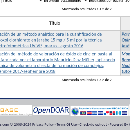
:
En orden:
Resultados por página
Mostrando resultados 1 a 2 de 2
Título
ación de un método analítico para la cuantificación de
Parr
xol clorhidrato en jarabe 15 mg / 5 ml por la técnica
Quir
ctrofotométrica UV-VIS, marzo - agosto 2016
José
ación del método de valoración de óxido de cinc en pasta al
Mont
fabricada por el laboratorio Mauricio Díaz Müller, aplicando
Bena
cnica de volumetría directa de formación de complejos,
Nad
iembre 2017-septiembre 2018
tuto
Mostrando resultados 1 a 2 de 2
ts.com © 2005-2024 Privacy Policy - Terms Of Use - Check/do opt-out - Powered By H