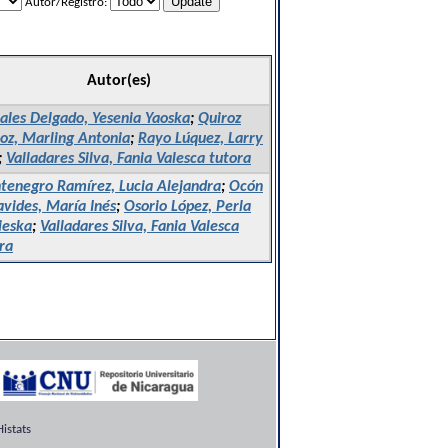
Autor/Registro:
Autor(es)
ales Delgado, Yesenia Yaoska
;
Quiroz
oz, Marling Antonia
;
Rayo Lúquez, Larry
;
Valladares Silva, Fania Valesca tutora
enegro Ramírez, Lucia Alejandra
;
Ocón
vides, María Inés
;
Osorio López, Perla
ieska
;
Valladares Silva, Fania Valesca
ra
istats