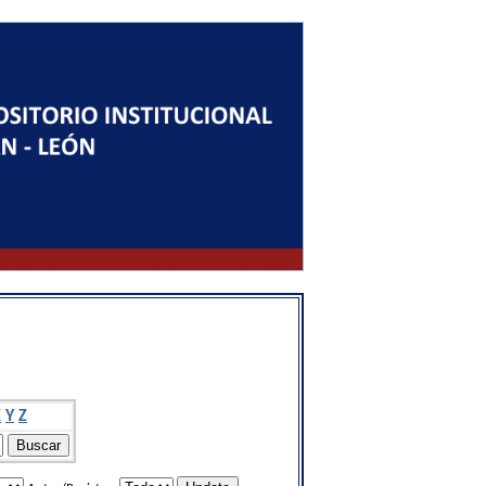
X
Y
Z