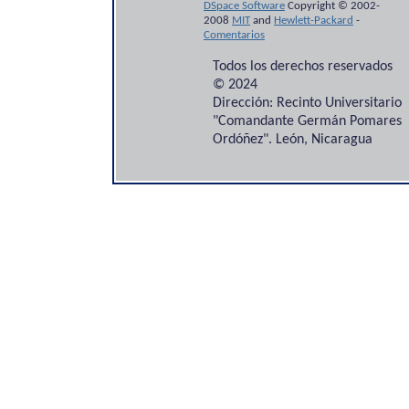
DSpace Software
Copyright © 2002-
2008
MIT
and
Hewlett-Packard
-
Comentarios
Todos los derechos reservados
© 2024
Dirección: Recinto Universitario
"Comandante Germán Pomares
Ordóñez". León, Nicaragua