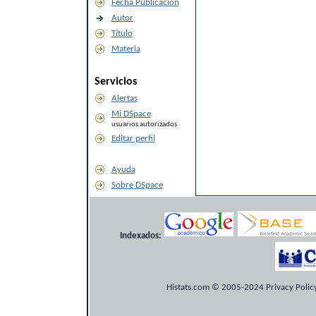
Fecha Publicación
Autor
Título
Materia
Servicios
Alertas
Mi DSpace
usuarios autorizados
Editar perfil
Ayuda
Sobre DSpace
Indexados:
Histats.com © 2005-2024 Privacy Policy