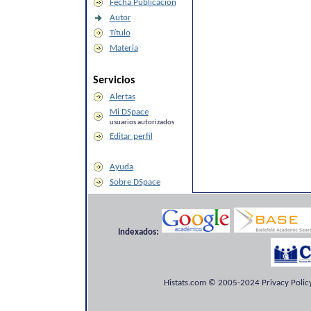
Fecha Publicación
Autor
Título
Materia
Servicios
Alertas
Mi DSpace
usuarios autorizados
Editar perfil
Ayuda
Sobre DSpace
Indexados:
Histats.com © 2005-2024 Privacy Policy