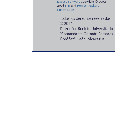
DSpace Software
Copyright © 2002-
2008
MIT
and
Hewlett-Packard
-
Comentarios
Todos los derechos reservados
© 2024
Dirección: Recinto Universitario
"Comandante Germán Pomares
Ordóñez". León, Nicaragua