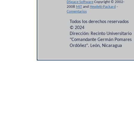
DSpace Software
Copyright © 2002-
2008
MIT
and
Hewlett-Packard
-
Comentarios
Todos los derechos reservados
© 2024
Dirección: Recinto Universitario
"Comandante Germán Pomares
Ordóñez". León, Nicaragua