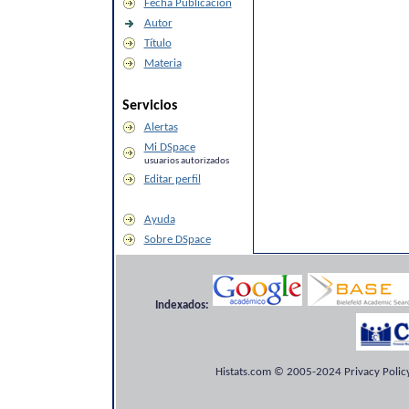
Fecha Publicación
Autor
Título
Materia
Servicios
Alertas
Mi DSpace
usuarios autorizados
Editar perfil
Ayuda
Sobre DSpace
Indexados:
Histats.com © 2005-2024 Privacy Policy