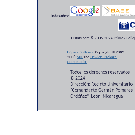
Indexados:
Histats.com © 2005-2024 Privacy Policy
DSpace Software
Copyright © 2002-
2008
MIT
and
Hewlett-Packard
-
Comentarios
Todos los derechos reservados
© 2024
Dirección: Recinto Universitario
"Comandante Germán Pomares
Ordóñez". León, Nicaragua