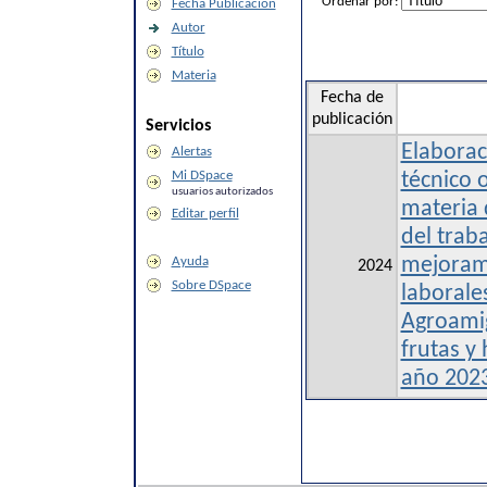
Ordenar por:
Fecha Publicación
Autor
Título
Materia
Fecha de
publicación
Servicios
Elaborac
Alertas
Mi DSpace
técnico 
usuarios autorizados
materia 
Editar perfil
del traba
Ayuda
mejoram
2024
Sobre DSpace
laborale
Agroami
frutas y 
año 202