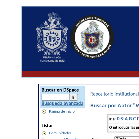
Buscar en DSpace
Repositorio Institucion
Búsqueda avanzada
Buscar por Autor 
Página de inicio
0-9
A
B
C
Ir a:
Listar
O introducir las p
Comunidades