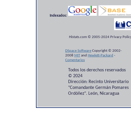
Indexados:
Histats.com © 2005-2024 Privacy Policy
DSpace Software
Copyright © 2002-
2008
MIT
and
Hewlett-Packard
-
Comentarios
Todos los derechos reservados
© 2024
Dirección: Recinto Universitario
"Comandante Germán Pomares
Ordóñez". León, Nicaragua