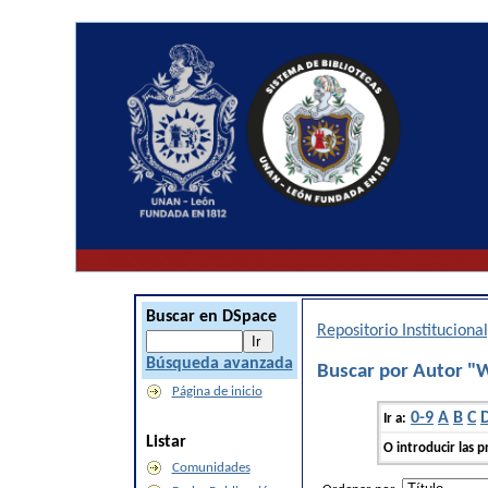
Buscar en DSpace
Repositorio Institucion
Búsqueda avanzada
Buscar por Autor 
Página de inicio
0-9
A
B
C
Ir a:
Listar
O introducir las p
Comunidades