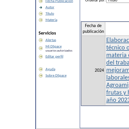
Ordenar por:
Fecha Publicación
Autor
Título
Materia
Fecha de
publicación
Servicios
Elaborac
Alertas
Mi DSpace
técnico 
usuarios autorizados
materia 
Editar perfil
del traba
Ayuda
mejoram
2024
Sobre DSpace
laborale
Agroami
frutas y 
año 202