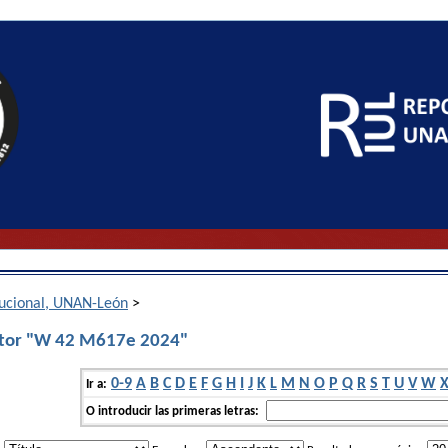
itucional, UNAN-León
>
utor "W 42 M617e 2024"
0-9
A
B
C
D
E
F
G
H
I
J
K
L
M
N
O
P
Q
R
S
T
U
V
W
Ir a:
O introducir las primeras letras: