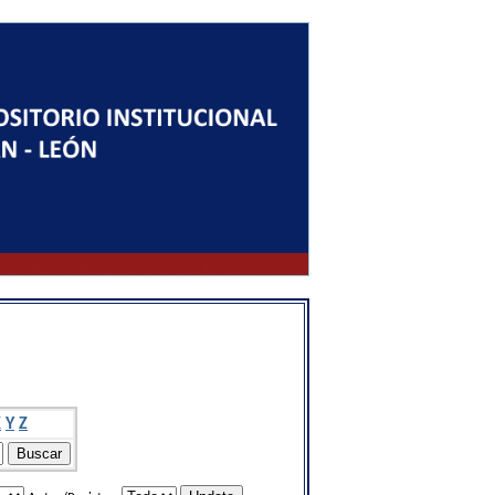
X
Y
Z