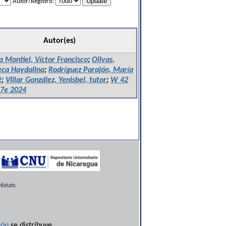
Autor/Registro:
Autor(es)
 Montiel, Víctor Francisco
;
Olivas,
ca Haydalina
;
Rodríguez Parajón, María
é
;
Villar González, Yenisbel, tutor
;
W 42
7e 2024
istats
ón
se distribuye