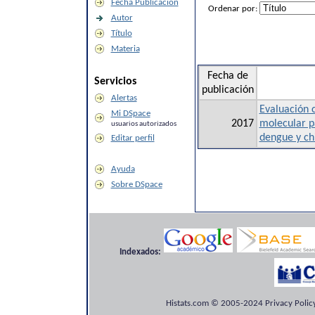
Fecha Publicación
Ordenar por:
Autor
Título
Materia
Fecha de
Servicios
publicación
Alertas
Evaluación 
Mi DSpace
2017
molecular p
usuarios autorizados
dengue y ch
Editar perfil
Ayuda
Sobre DSpace
Indexados:
Histats.com © 2005-2024 Privacy Policy