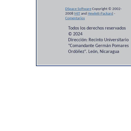
DSpace Software
Copyright © 2002-
2008
MIT
and
Hewlett-Packard
-
Comentarios
Todos los derechos reservados
© 2024
Dirección: Recinto Universitario
"Comandante Germán Pomares
Ordóñez". León, Nicaragua