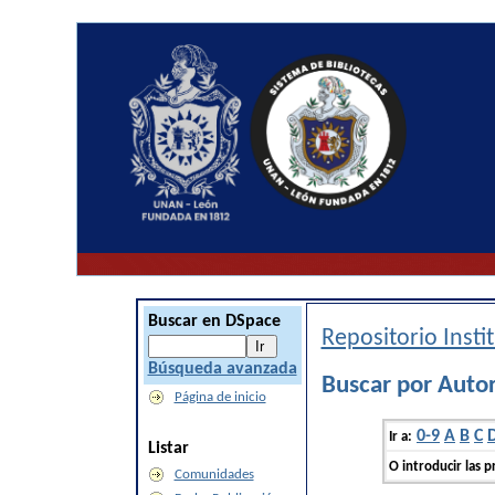
Buscar en DSpace
Repositorio Inst
Búsqueda avanzada
Buscar por Autor
Página de inicio
0-9
A
B
C
Ir a:
Listar
O introducir las p
Comunidades