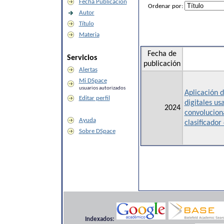
Fecha Publicación
Ordenar por:
Autor
Título
Materia
Fecha de
Servicios
publicación
Alertas
Mi DSpace
usuarios autorizados
Aplicación 
Editar perfil
digitales u
2024
convoluciona
Ayuda
clasificador
Sobre DSpace
Indexados: