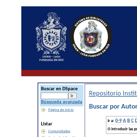
Buscar en DSpace
Repositorio Inst
Búsqueda avanzada
Buscar por Auto
Página de inicio
0-9
A
B
C
Ir a:
Listar
O introducir las p
Comunidades