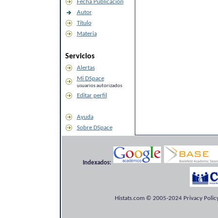
Fecha Publicación
Autor
Título
Materia
Servicios
Alertas
Mi DSpace
usuarios autorizados
Editar perfil
Ayuda
Sobre DSpace
Indexados:
Histats.com © 2005-2024 Privacy Policy