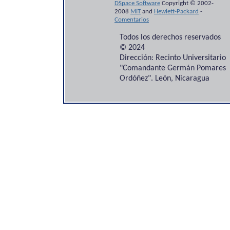
DSpace Software
Copyright © 2002-
2008
MIT
and
Hewlett-Packard
-
Comentarios
Todos los derechos reservados
© 2024
Dirección: Recinto Universitario
"Comandante Germán Pomares
Ordóñez". León, Nicaragua