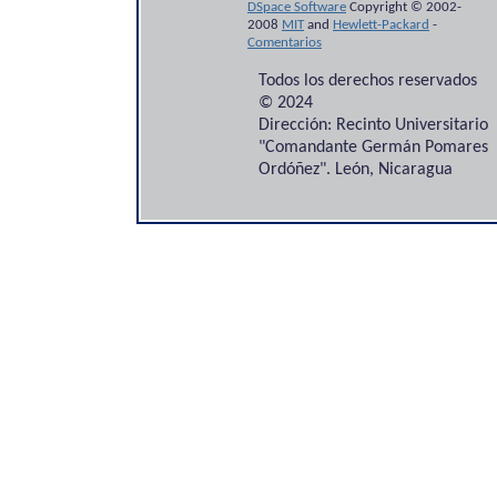
DSpace Software
Copyright © 2002-
2008
MIT
and
Hewlett-Packard
-
Comentarios
Todos los derechos reservados
© 2024
Dirección: Recinto Universitario
"Comandante Germán Pomares
Ordóñez". León, Nicaragua