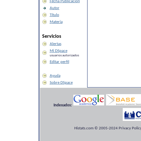
Fecha Publicación
Autor
Título
Materia
Servicios
Alertas
Mi DSpace
usuarios autorizados
Editar perfil
Ayuda
Sobre DSpace
Indexados:
Histats.com © 2005-2024 Privacy Policy