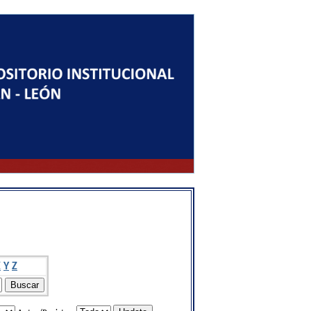
X
Y
Z