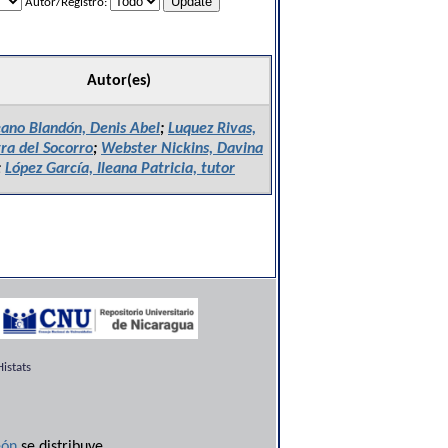
Autor/Registro:
Autor(es)
ano Blandón, Denis Abel
;
Luquez Rivas,
a del Socorro
;
Webster Nickins, Davina
;
López García, Ileana Patricia, tutor
istats
ón
se distribuye