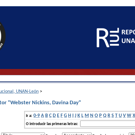
itucional, UNAN-León
>
tor "Webster Nickins, Davina Day"
0-9
A
B
C
D
E
F
G
H
I
J
K
L
M
N
O
P
Q
R
S
T
U
V
W
Ir a:
O introducir las primeras letras: