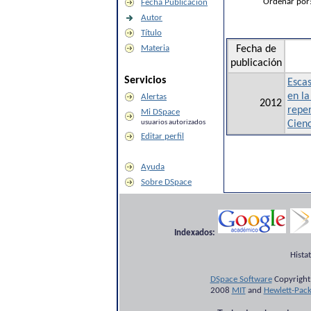
Ordenar por
Fecha Publicación
Autor
Título
Materia
Fecha de
publicación
Servicios
Escas
en la
Alertas
2012
reper
Mi DSpace
usuarios autorizados
Cienc
Editar perfil
Ayuda
Sobre DSpace
Indexados:
Hista
DSpace Software
Copyright
2008
MIT
and
Hewlett-Pac