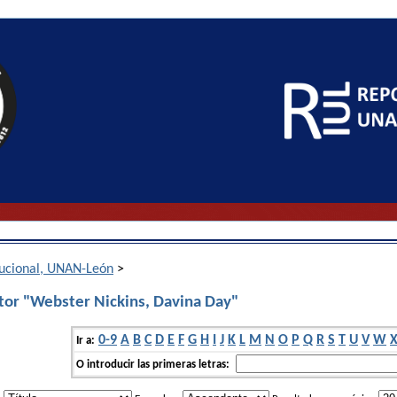
itucional, UNAN-León
>
tor "Webster Nickins, Davina Day"
0-9
A
B
C
D
E
F
G
H
I
J
K
L
M
N
O
P
Q
R
S
T
U
V
W
Ir a:
O introducir las primeras letras: