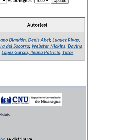
Autor/Registro:
Autor(es)
ano Blandón, Denis Abel
;
Luquez Rivas,
a del Socorro
;
Webster Nickins, Davina
;
López García, Ileana Patricia, tutor
istats
ón
se distribuye