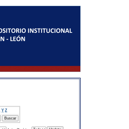
X
Y
Z