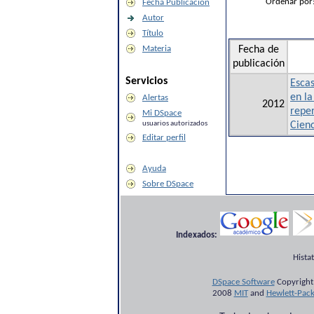
Ordenar por
Fecha Publicación
Autor
Título
Materia
Fecha de
publicación
Servicios
Escas
en la
Alertas
2012
reper
Mi DSpace
usuarios autorizados
Cienc
Editar perfil
Ayuda
Sobre DSpace
Indexados:
Hista
DSpace Software
Copyright
2008
MIT
and
Hewlett-Pac