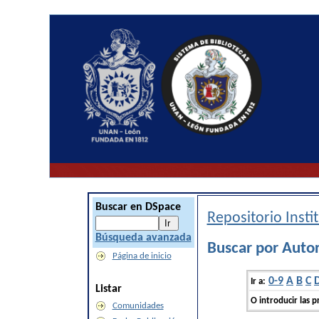
Buscar en DSpace
Repositorio Inst
Búsqueda avanzada
Buscar por Auto
Página de inicio
0-9
A
B
C
Ir a:
Listar
O introducir las p
Comunidades