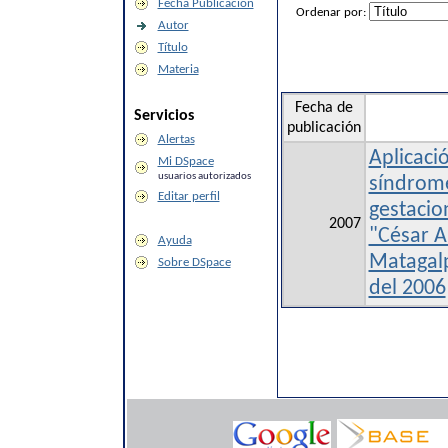
Fecha Publicación
Ordenar por:
Autor
Título
Materia
Fecha de
Servicios
publicación
Alertas
Aplicaci
Mi DSpace
usuarios autorizados
síndrome
Editar perfil
gestacio
2007
"César 
Ayuda
Matagalp
Sobre DSpace
del 2006