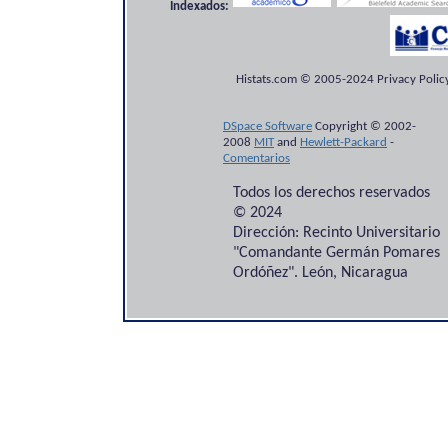
Indexados:
Histats.com © 2005-2024 Privacy Policy
DSpace Software
Copyright © 2002-
2008
MIT
and
Hewlett-Packard
-
Comentarios
Todos los derechos reservados
© 2024
Dirección: Recinto Universitario
"Comandante Germán Pomares
Ordóñez". León, Nicaragua