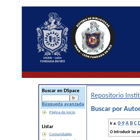
Buscar en DSpace
Repositorio Inst
Búsqueda avanzada
Buscar por Auto
Página de inicio
0-9
A
B
C
Ir a:
Listar
O introducir las p
Comunidades