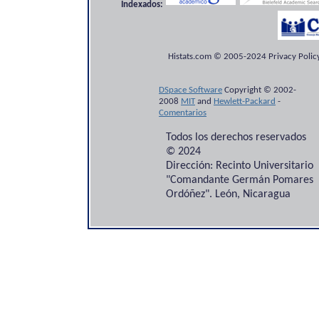
Indexados:
Histats.com © 2005-2024 Privacy Policy
DSpace Software
Copyright © 2002-
2008
MIT
and
Hewlett-Packard
-
Comentarios
Todos los derechos reservados
© 2024
Dirección: Recinto Universitario
"Comandante Germán Pomares
Ordóñez". León, Nicaragua