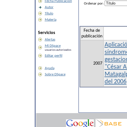
Fecha Publicación
Ordenar por:
Autor
Título
Materia
Fecha de
Servicios
publicación
Alertas
Aplicaci
Mi DSpace
usuarios autorizados
síndrome
Editar perfil
gestacio
2007
"César 
Ayuda
Matagalp
Sobre DSpace
del 2006