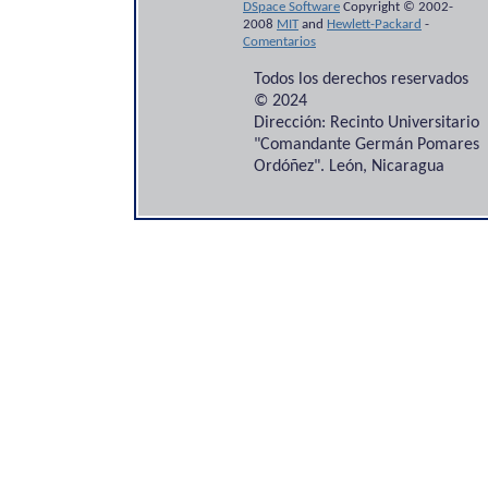
DSpace Software
Copyright © 2002-
2008
MIT
and
Hewlett-Packard
-
Comentarios
Todos los derechos reservados
© 2024
Dirección: Recinto Universitario
"Comandante Germán Pomares
Ordóñez". León, Nicaragua