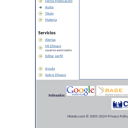
Fecha Publicación
Autor
Título
Materia
Servicios
Alertas
Mi DSpace
usuarios autorizados
Editar perfil
Ayuda
Sobre DSpace
Indexados:
Histats.com © 2005-2024 Privacy Policy