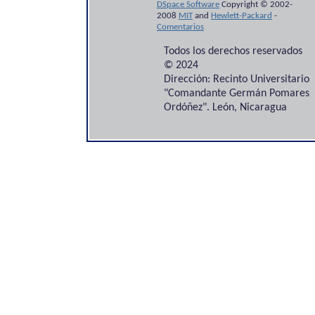
DSpace Software
Copyright © 2002-
2008
MIT
and
Hewlett-Packard
-
Comentarios
Todos los derechos reservados
© 2024
Dirección: Recinto Universitario
"Comandante Germán Pomares
Ordóñez". León, Nicaragua