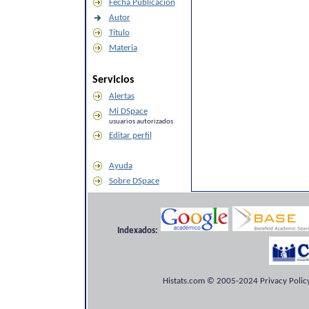
Fecha Publicación
Autor
Título
Materia
Servicios
Alertas
Mi DSpace
usuarios autorizados
Editar perfil
Ayuda
Sobre DSpace
Indexados:
Histats.com © 2005-2024 Privacy Policy