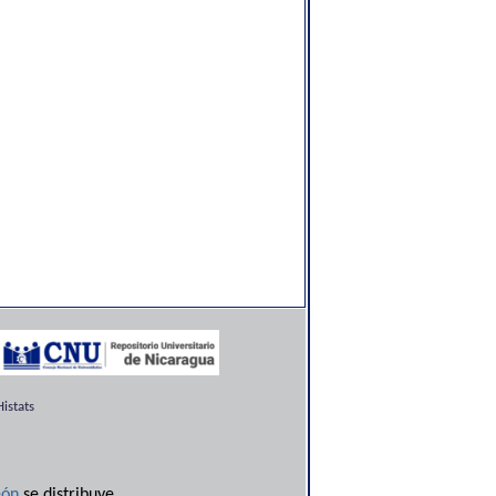
istats
ón
se distribuye