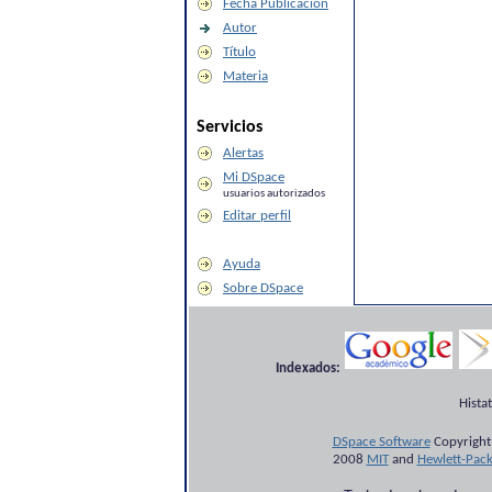
Fecha Publicación
Autor
Título
Materia
Servicios
Alertas
Mi DSpace
usuarios autorizados
Editar perfil
Ayuda
Sobre DSpace
Indexados:
Hista
DSpace Software
Copyright
2008
MIT
and
Hewlett-Pac