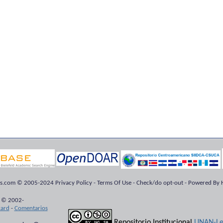
ts.com © 2005-2024 Privacy Policy - Terms Of Use - Check/do opt-out - Powered By H
 © 2002-
kard
-
Comentarios
Repositorio Institucional
UNAN-Le