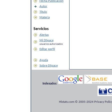
Fecha Publicación
Autor
Título
Materia
Servicios
Alertas
Mi DSpace
usuarios autorizados
Editar perfil
Ayuda
Sobre DSpace
Indexados:
Histats.com © 2005-2024 Privacy Policy