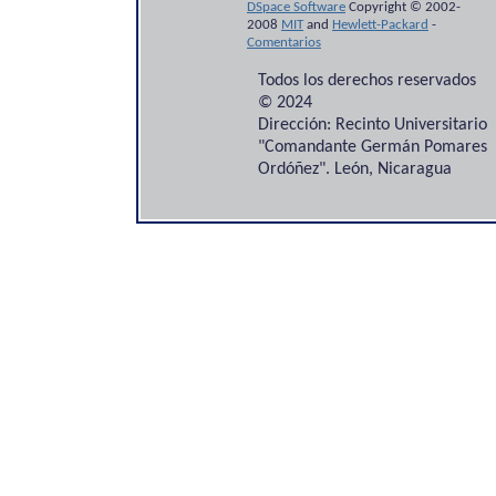
DSpace Software
Copyright © 2002-
2008
MIT
and
Hewlett-Packard
-
Comentarios
Todos los derechos reservados
© 2024
Dirección: Recinto Universitario
"Comandante Germán Pomares
Ordóñez". León, Nicaragua