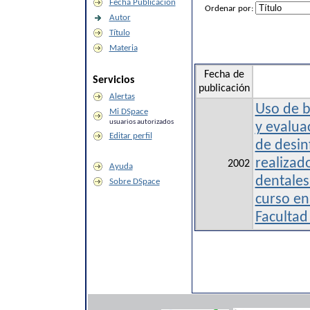
Fecha Publicación
Ordenar por:
Autor
Título
Materia
Fecha de
Servicios
publicación
Alertas
Uso de b
Mi DSpace
usuarios autorizados
y evalua
Editar perfil
de desinf
realizad
2002
Ayuda
dentales
Sobre DSpace
curso en 
Facultad