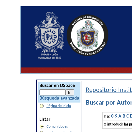
Buscar en DSpace
Repositorio Inst
Búsqueda avanzada
Buscar por Auto
Página de inicio
0-9
A
B
C
Ir a:
Listar
O introducir las p
Comunidades