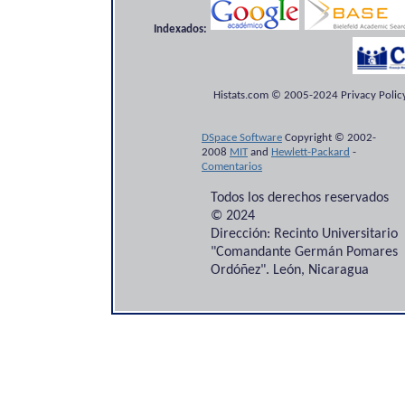
Indexados:
Histats.com © 2005-2024 Privacy Policy
DSpace Software
Copyright © 2002-
2008
MIT
and
Hewlett-Packard
-
Comentarios
Todos los derechos reservados
© 2024
Dirección: Recinto Universitario
"Comandante Germán Pomares
Ordóñez". León, Nicaragua