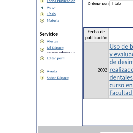
Fecha Publicación
Ordenar por:
Autor
Título
Materia
Fecha de
Servicios
publicación
Alertas
Uso de b
Mi DSpace
usuarios autorizados
y evalua
Editar perfil
de desinf
realizad
2002
Ayuda
dentales
Sobre DSpace
curso en 
Facultad