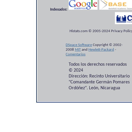
Indexados:
Histats.com © 2005-2024 Privacy Policy
DSpace Software
Copyright © 2002-
2008
MIT
and
Hewlett-Packard
-
Comentarios
Todos los derechos reservados
© 2024
Dirección: Recinto Universitario
"Comandante Germán Pomares
Ordóñez". León, Nicaragua