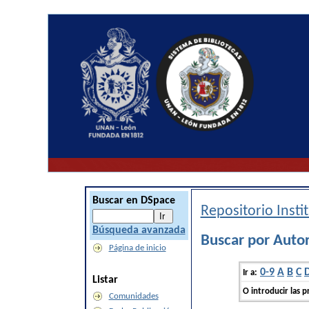
Buscar en DSpace
Repositorio Inst
Búsqueda avanzada
Buscar por Auto
Página de inicio
0-9
A
B
C
Ir a:
Listar
O introducir las p
Comunidades