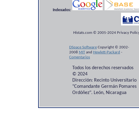
Indexados:
Histats.com © 2005-2024 Privacy Policy
DSpace Software
Copyright © 2002-
2008
MIT
and
Hewlett-Packard
-
Comentarios
Todos los derechos reservados
© 2024
Dirección: Recinto Universitario
"Comandante Germán Pomares
Ordóñez". León, Nicaragua