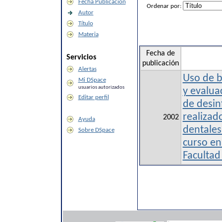
Fecha Publicación
Ordenar por:
Autor
Título
Materia
Fecha de
Servicios
publicación
Alertas
Uso de b
Mi DSpace
usuarios autorizados
y evalua
Editar perfil
de desinf
realizad
2002
Ayuda
dentales
Sobre DSpace
curso en 
Facultad