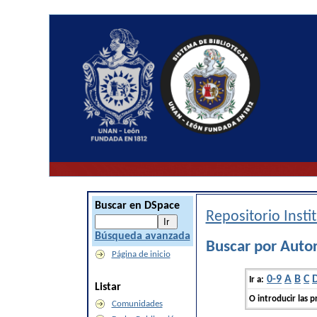
Buscar en DSpace
Repositorio Inst
Búsqueda avanzada
Buscar por Auto
Página de inicio
0-9
A
B
C
Ir a:
Listar
O introducir las p
Comunidades