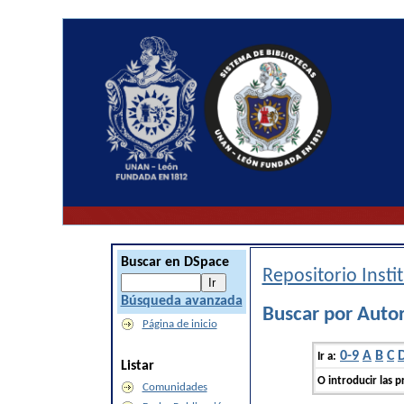
Buscar en DSpace
Repositorio Inst
Búsqueda avanzada
Buscar por Auto
Página de inicio
0-9
A
B
C
Ir a:
Listar
O introducir las p
Comunidades