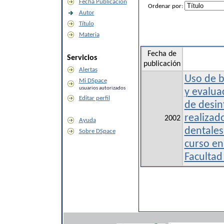
Fecha Publicación
Ordenar por:
Autor
Título
Materia
Fecha de
Servicios
publicación
Alertas
Uso de b
Mi DSpace
usuarios autorizados
y evalua
Editar perfil
de desinf
realizad
2002
Ayuda
dentales
Sobre DSpace
curso en 
Facultad