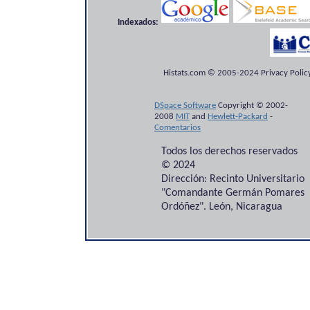
Indexados:
Histats.com © 2005-2024 Privacy Policy
DSpace Software
Copyright © 2002-
2008
MIT
and
Hewlett-Packard
-
Comentarios
Todos los derechos reservados
© 2024
Dirección: Recinto Universitario
"Comandante Germán Pomares
Ordóñez". León, Nicaragua