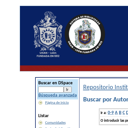
Buscar en DSpace
Repositorio Inst
Búsqueda avanzada
Buscar por Auto
Página de inicio
0-9
A
B
C
Ir a:
Listar
O introducir las p
Comunidades