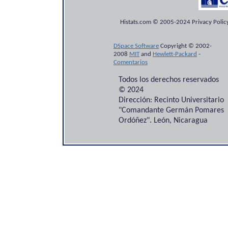
Histats.com © 2005-2024 Privacy Policy
DSpace Software
Copyright © 2002-
2008
MIT
and
Hewlett-Packard
-
Comentarios
Todos los derechos reservados
© 2024
Dirección: Recinto Universitario
"Comandante Germán Pomares
Ordóñez". León, Nicaragua