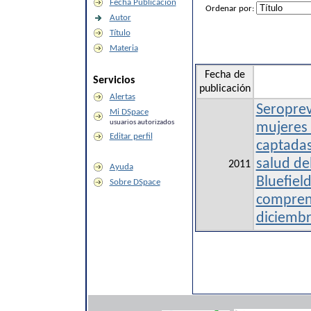
Fecha Publicación
Ordenar por:
Autor
Título
Materia
Fecha de
Servicios
publicación
Alertas
Seroprev
Mi DSpace
usuarios autorizados
mujeres
Editar perfil
captadas
salud de
2011
Ayuda
Bluefiel
Sobre DSpace
compren
diciemb