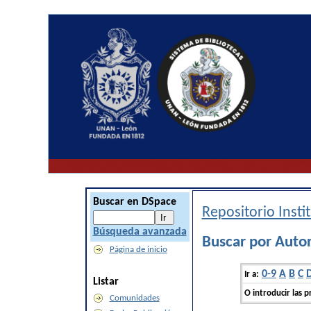
Buscar en DSpace
Repositorio Inst
Búsqueda avanzada
Buscar por Autor
Página de inicio
0-9
A
B
C
Ir a:
Listar
O introducir las p
Comunidades