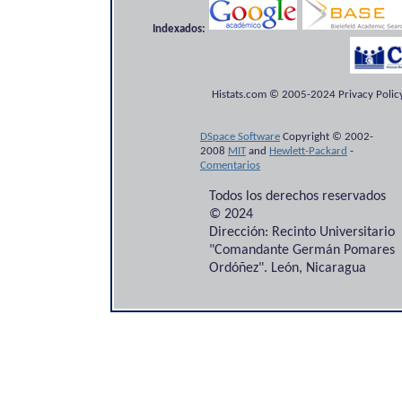
Indexados:
Histats.com © 2005-2024 Privacy Policy
DSpace Software
Copyright © 2002-
2008
MIT
and
Hewlett-Packard
-
Comentarios
Todos los derechos reservados
© 2024
Dirección: Recinto Universitario
"Comandante Germán Pomares
Ordóñez". León, Nicaragua