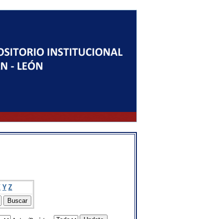
X
Y
Z