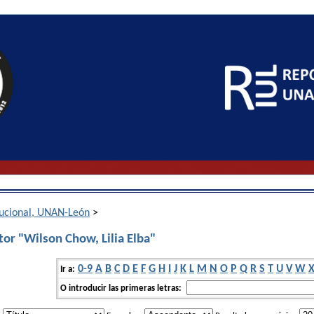
itucional, UNAN-León
>
or "Wilson Chow, Lilia Elba"
0-9
A
B
C
D
E
F
G
H
I
J
K
L
M
N
O
P
Q
R
S
T
U
V
W
Ir a:
O introducir las primeras letras: