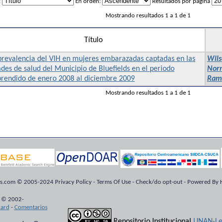
:
En orden:
Resultados por página
Mostrando resultados 1 a 1 de 1
Título
prevalencia del VIH en mujeres embarazadas captadas en las
Wils
des de salud del Municipio de Bluefields en el periodo
Nor
rendido de enero 2008 al diciembre 2009
Ramó
Mostrando resultados 1 a 1 de 1
ts.com © 2005-2024 Privacy Policy - Terms Of Use - Check/do opt-out - Powered By H
 © 2002-
kard
-
Comentarios
Repositorio Institucional
UNAN-Le