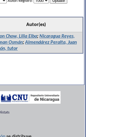
Autor/Registro:
Autor(es)
on Chow, Lilia Elba
;
Nicaragua Reyes,
man Osmán
;
Almendárez Peralta, Juan
n, tutor
istats
ón
se distribuye