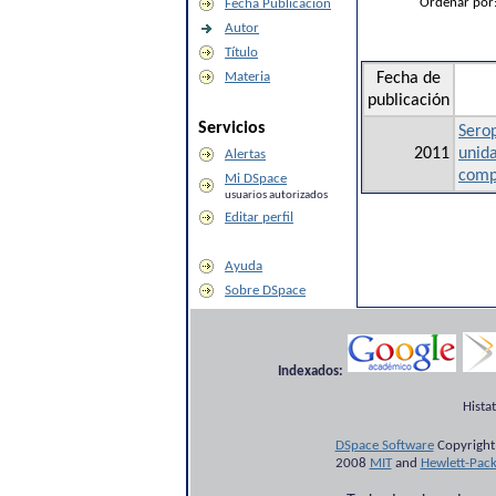
Ordenar por
Fecha Publicación
Autor
Título
Materia
Fecha de
publicación
Servicios
Sero
2011
unida
Alertas
comp
Mi DSpace
usuarios autorizados
Editar perfil
Ayuda
Sobre DSpace
Indexados:
Hista
DSpace Software
Copyright
2008
MIT
and
Hewlett-Pac