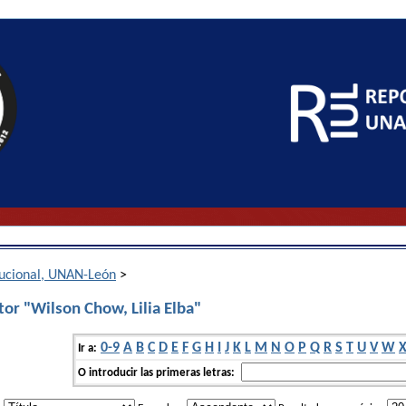
itucional, UNAN-León
>
or "Wilson Chow, Lilia Elba"
0-9
A
B
C
D
E
F
G
H
I
J
K
L
M
N
O
P
Q
R
S
T
U
V
W
Ir a:
O introducir las primeras letras: