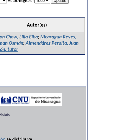
Autor/Registro:
Autor(es)
on Chow, Lilia Elba
;
Nicaragua Reyes,
man Osmán
;
Almendárez Peralta, Juan
n, tutor
istats
ón
se distribuye