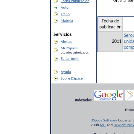
Ordenar por
Fecha Publicación
Autor
Título
Materia
Fecha de
publicación
Servicios
Sero
2011
unida
Alertas
comp
Mi DSpace
usuarios autorizados
Editar perfil
Ayuda
Sobre DSpace
Indexados:
Hista
DSpace Software
Copyright
2008
MIT
and
Hewlett-Pac