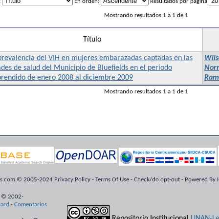
:
En orden:
Resultados por página
Mostrando resultados 1 a 1 de 1
Título
prevalencia del VIH en mujeres embarazadas captadas en las
Wils
des de salud del Municipio de Bluefields en el periodo
Nor
rendido de enero 2008 al diciembre 2009
Ramó
Mostrando resultados 1 a 1 de 1
ts.com © 2005-2024 Privacy Policy - Terms Of Use - Check/do opt-out - Powered By H
 © 2002-
kard
-
Comentarios
Repositorio Institucional
UNAN-Le