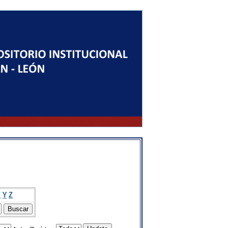
X
Y
Z