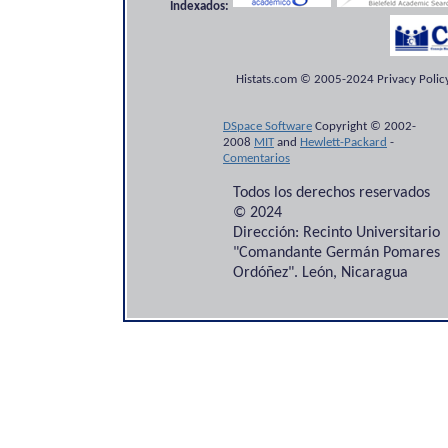
Indexados:
Histats.com © 2005-2024 Privacy Policy
DSpace Software
Copyright © 2002-
2008
MIT
and
Hewlett-Packard
-
Comentarios
Todos los derechos reservados
© 2024
Dirección: Recinto Universitario
"Comandante Germán Pomares
Ordóñez". León, Nicaragua