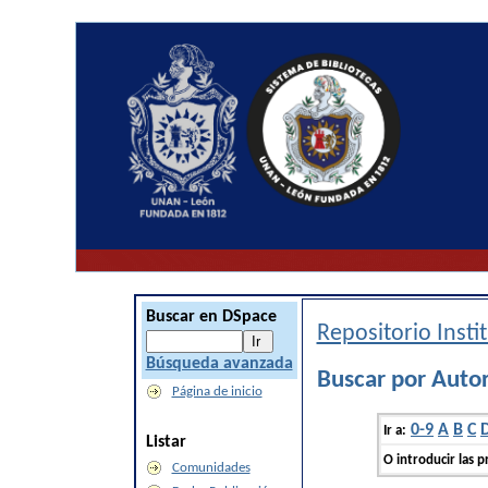
Buscar en DSpace
Repositorio Inst
Búsqueda avanzada
Buscar por Autor
Página de inicio
0-9
A
B
C
Ir a:
Listar
O introducir las p
Comunidades