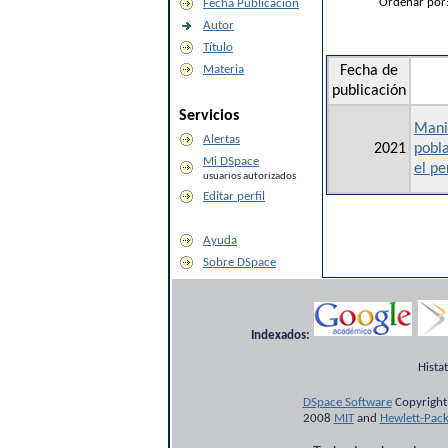
Ordenar por
Fecha Publicación
Autor
Título
Materia
Fecha de
publicación
Servicios
Manif
Alertas
2021
pobla
Mi DSpace
el pe
usuarios autorizados
Editar perfil
Ayuda
Sobre DSpace
Indexados:
Hista
DSpace Software
Copyright
2008
MIT
and
Hewlett-Pac