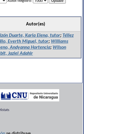
Autor/Registro:
Autor(es)
izón Duarte, Karla Elena, tutor
;
Téllez
illo, Everth Miguel, tutor
;
Williams
teno, Andyanna Hortencia
;
Wilson
it, Jaziel Adahir
istats
ón
se distribuye