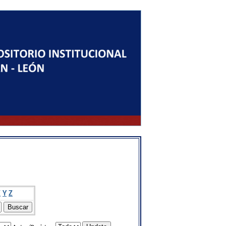
X
Y
Z