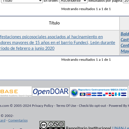
:
En orden:
Resultados por página
Mostrando resultados 1 a 1 de 1
Título
Bald
estaciones psicosociales asociados al hacinamiento en
Cast
dores mayores de 15 años en el barrio Fundeci, León durante
Cen
ríodo de febrero a junio 2020
Mayb
Mostrando resultados 1 a 1 de 1
ts.com © 2005-2024 Privacy Policy - Terms Of Use - Check/do opt-out - Powered By H
 © 2002-
kard
-
Comentarios
Repositorio Institucional
UNAN-Le