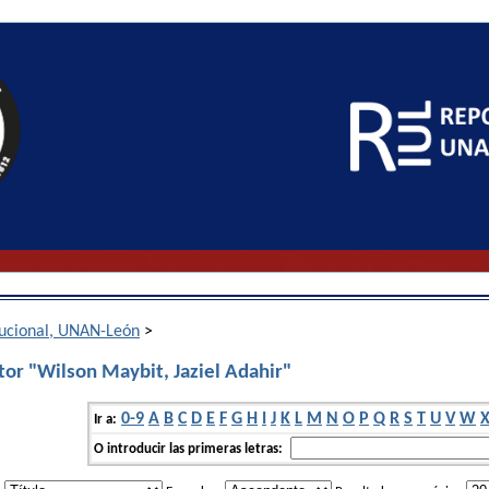
itucional, UNAN-León
>
tor "Wilson Maybit, Jaziel Adahir"
0-9
A
B
C
D
E
F
G
H
I
J
K
L
M
N
O
P
Q
R
S
T
U
V
W
Ir a:
O introducir las primeras letras: