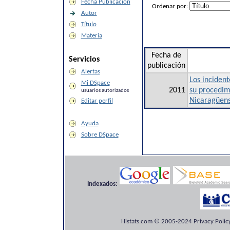
Fecha Publicación
Ordenar por:
Autor
Título
Materia
Fecha de
Servicios
publicación
Alertas
Los incident
Mi DSpace
2011
su procedimi
usuarios autorizados
Nicaragüen
Editar perfil
Ayuda
Sobre DSpace
Indexados:
Histats.com © 2005-2024 Privacy Policy