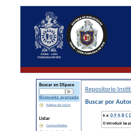
Buscar en DSpace
Repositorio Inst
Búsqueda avanzada
Buscar por Autor
Página de inicio
0-9
A
B
C
Ir a:
Listar
O introducir las p
Comunidades