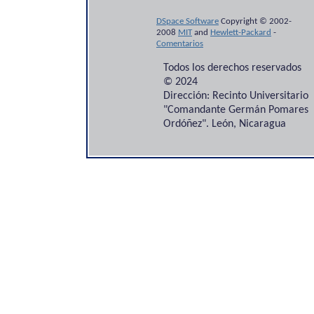
DSpace Software
Copyright © 2002-
2008
MIT
and
Hewlett-Packard
-
Comentarios
Todos los derechos reservados
© 2024
Dirección: Recinto Universitario
"Comandante Germán Pomares
Ordóñez". León, Nicaragua