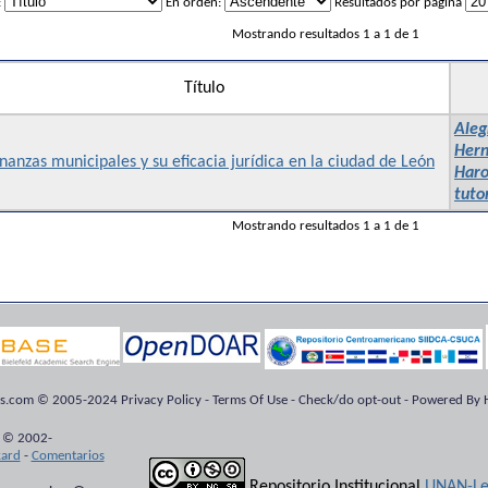
:
En orden:
Resultados por página
Mostrando resultados 1 a 1 de 1
Título
Aleg
Hern
anzas municipales y su eficacia jurídica en la ciudad de León
Haro
tuto
Mostrando resultados 1 a 1 de 1
ts.com © 2005-2024 Privacy Policy - Terms Of Use - Check/do opt-out - Powered By H
 © 2002-
kard
-
Comentarios
Repositorio Institucional
UNAN-Le