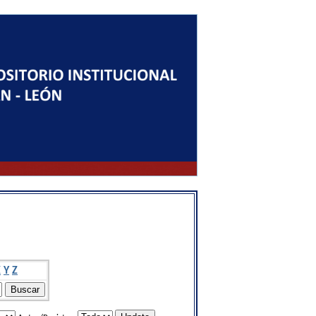
X
Y
Z