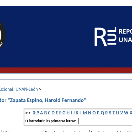
itucional, UNAN-León
>
tor "Zapata Espino, Harold Fernando"
0-9
A
B
C
D
E
F
G
H
I
J
K
L
M
N
O
P
Q
R
S
T
U
V
W
Ir a:
O introducir las primeras letras: