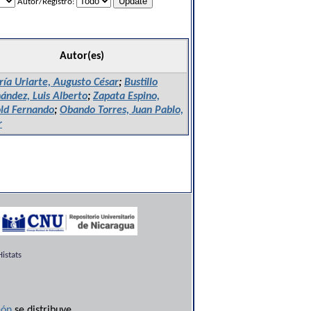
Autor/Registro:
Autor(es)
ría Uriarte, Augusto César
;
Bustillo
ández, Luis Alberto
;
Zapata Espino,
ld Fernando
;
Obando Torres, Juan Pablo,
r
istats
ón
se distribuye