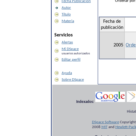
Ordenar por
Fecha Publicación
Autor
Título
Materia
Fecha de
publicación
Servicios
Alertas
2005
Orden
Mi DSpace
usuarios autorizados
Editar perfil
Ayuda
Sobre DSpace
Indexados:
Hista
DSpace Software
Copyright
2008
MIT
and
Hewlett-Pac