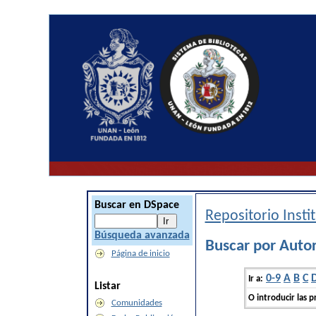
Buscar en DSpace
Repositorio Inst
Búsqueda avanzada
Buscar por Autor
Página de inicio
0-9
A
B
C
Ir a:
Listar
O introducir las p
Comunidades