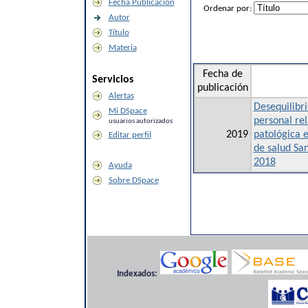
Fecha Publicación
Ordenar por:
Autor
Título
Materia
Fecha de
Servicios
publicación
Alertas
Desequilibri
Mi DSpace
personal re
usuarios autorizados
2019
patológica e
Editar perfil
de salud Sa
2018
Ayuda
Sobre DSpace
Indexados: