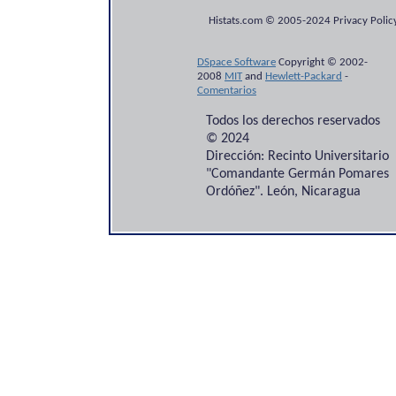
Histats.com © 2005-2024 Privacy Policy
DSpace Software
Copyright © 2002-
2008
MIT
and
Hewlett-Packard
-
Comentarios
Todos los derechos reservados
© 2024
Dirección: Recinto Universitario
"Comandante Germán Pomares
Ordóñez". León, Nicaragua