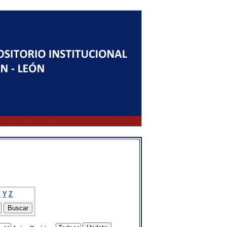
X
Y
Z