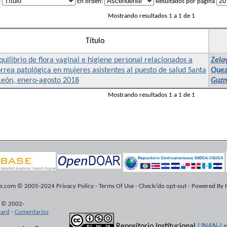
:
En orden:
Resultados por página
Mostrando resultados 1 a 1 de 1
Título
uilibrio de flora vaginal e higiene personal relacionados a
Zela
rrea patológica en mujeres asistentes al puesto de salud Santa
Quez
León, enero-agosto 2018
Guzm
Mostrando resultados 1 a 1 de 1
ts.com © 2005-2024 Privacy Policy - Terms Of Use - Check/do opt-out - Powered By H
 © 2002-
kard
-
Comentarios
Repositorio Institucional
UNAN-Le