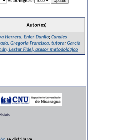
Autor/Registro:
Autor(es)
ya Herrera, Enier Danilo
;
Canales
ada, Gregoria Francisca, tutora
;
García
án, Lester Fidel, asesor metodológico
istats
ón
se distribuye