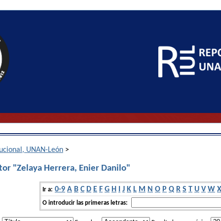
itucional, UNAN-León
>
or "Zelaya Herrera, Enier Danilo"
0-9
A
B
C
D
E
F
G
H
I
J
K
L
M
N
O
P
Q
R
S
T
U
V
W
Ir a:
O introducir las primeras letras: