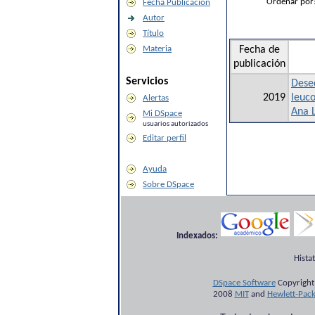
Ordenar por
Fecha Publicación
Autor
Título
Materia
Fecha de
publicación
Servicios
Deseq
2019
leuco
Alertas
Ana 
Mi DSpace
usuarios autorizados
Editar perfil
Ayuda
Sobre DSpace
Indexados:
Hista
DSpace Software
Copyright
2008
MIT
and
Hewlett-Pac