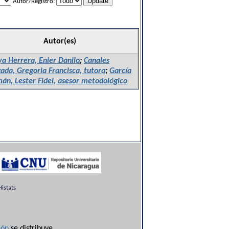
Autor/Registro:
Autor(es)
ya Herrera, Enier Danilo
;
Canales
ada, Gregoria Francisca, tutora
;
García
án, Lester Fidel, asesor metodológico
istats
ón
se distribuye