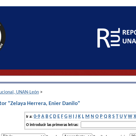
itucional, UNAN-León
>
or "Zelaya Herrera, Enier Danilo"
0-9
A
B
C
D
E
F
G
H
I
J
K
L
M
N
O
P
Q
R
S
T
U
V
W
Ir a:
O introducir las primeras letras: