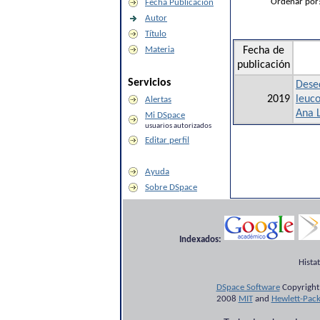
Ordenar por
Fecha Publicación
Autor
Título
Materia
Fecha de
publicación
Servicios
Deseq
2019
leuco
Alertas
Ana 
Mi DSpace
usuarios autorizados
Editar perfil
Ayuda
Sobre DSpace
Indexados:
Hista
DSpace Software
Copyright
2008
MIT
and
Hewlett-Pac