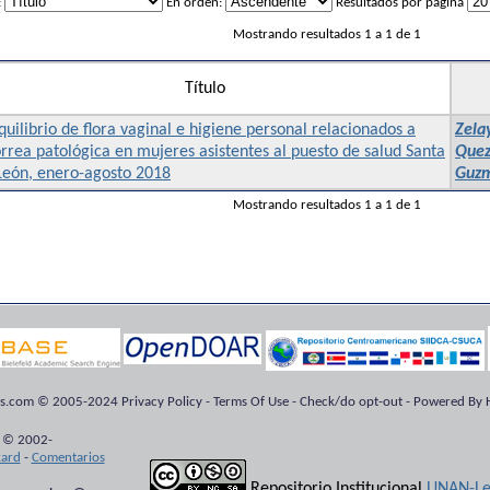
:
En orden:
Resultados por página
Mostrando resultados 1 a 1 de 1
Título
uilibrio de flora vaginal e higiene personal relacionados a
Zela
rrea patológica en mujeres asistentes al puesto de salud Santa
Quez
León, enero-agosto 2018
Guzm
Mostrando resultados 1 a 1 de 1
ts.com © 2005-2024 Privacy Policy - Terms Of Use - Check/do opt-out - Powered By H
 © 2002-
kard
-
Comentarios
Repositorio Institucional
UNAN-Le