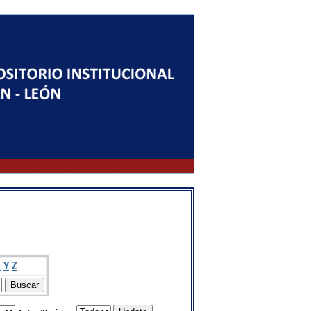
X
Y
Z