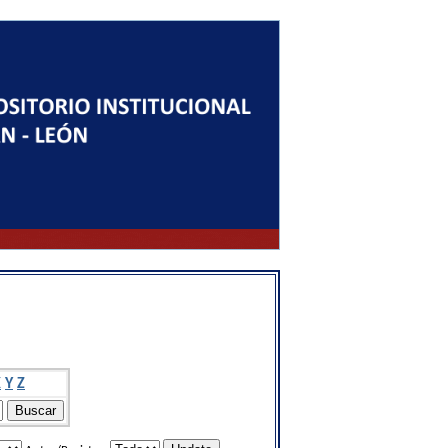
X
Y
Z