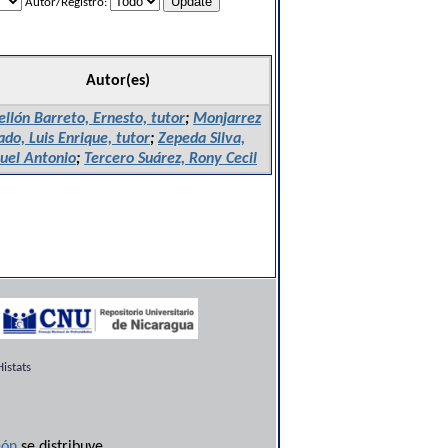
Autor/Registro:
Autor(es)
ellón Barreto, Ernesto, tutor
;
Monjarrez
ado, Luis Enrique, tutor
;
Zepeda Silva,
uel Antonio
;
Tercero Suárez, Rony Cecil
istats
ón
se distribuye