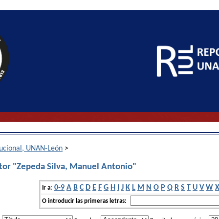
itucional, UNAN-León
>
tor "Zepeda Silva, Manuel Antonio"
0-9
A
B
C
D
E
F
G
H
I
J
K
L
M
N
O
P
Q
R
S
T
U
V
W
Ir a:
O introducir las primeras letras: