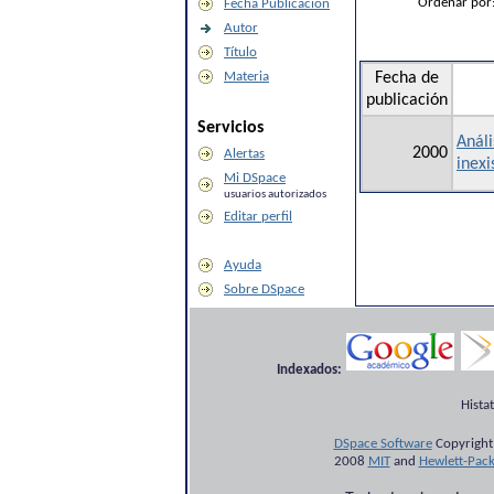
Ordenar por
Fecha Publicación
Autor
Título
Materia
Fecha de
publicación
Servicios
Análi
2000
Alertas
inexi
Mi DSpace
usuarios autorizados
Editar perfil
Ayuda
Sobre DSpace
Indexados:
Hista
DSpace Software
Copyright
2008
MIT
and
Hewlett-Pac