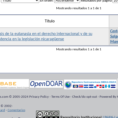
:
En orden:
Resultados por página
Mostrando resultados 1 a 1 de 1
Título
Cast
sis de la eutanasia en el derecho internacional y de su
Salg
stencia en la legislación nicaragüense
Man
Mostrando resultados 1 a 1 de 1
ts.com © 2005-2024 Privacy Policy - Terms Of Use - Check/do opt-out - Powered By H
 © 2002-
kard
-
Comentarios
Repositorio Institucional
UNAN-Le