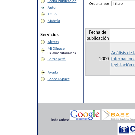
Fecha Publicación
Ordenar por:
Autor
Título
Materia
Fecha de
Servicios
publicación
Alertas
Mi DSpace
Análisis de 
usuarios autorizados
2000
internaciona
Editar perfil
legislación
Ayuda
Sobre DSpace
Indexados: