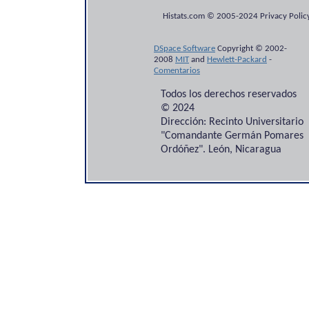
Histats.com © 2005-2024 Privacy Policy
DSpace Software
Copyright © 2002-
2008
MIT
and
Hewlett-Packard
-
Comentarios
Todos los derechos reservados
© 2024
Dirección: Recinto Universitario
"Comandante Germán Pomares
Ordóñez". León, Nicaragua