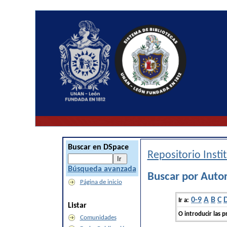
Buscar en DSpace
Repositorio Inst
Búsqueda avanzada
Buscar por Auto
Página de inicio
0-9
A
B
C
Ir a:
Listar
O introducir las p
Comunidades