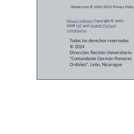
Histats.com © 2005-2024 Privacy Policy
DSpace Software
Copyright © 2002-
2008
MIT
and
Hewlett-Packard
-
Comentarios
Todos los derechos reservados
© 2024
Dirección: Recinto Universitario
"Comandante Germán Pomares
Ordóñez". León, Nicaragua