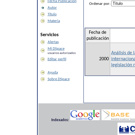
Fecha Publicación
Ordenar por:
Autor
Título
Materia
Fecha de
Servicios
publicación
Alertas
Mi DSpace
Análisis de 
usuarios autorizados
2000
internaciona
Editar perfil
legislación
Ayuda
Sobre DSpace
Indexados: