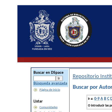
Buscar en DSpace
Repositorio Inst
Búsqueda avanzada
Buscar por Auto
Página de inicio
0-9
A
B
C
Ir a:
Listar
O introducir las p
Comunidades