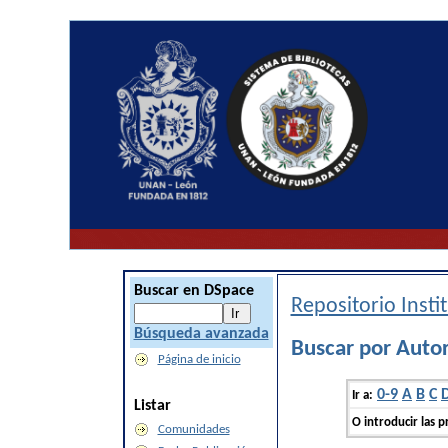
Buscar en DSpace
Repositorio Inst
Búsqueda avanzada
Buscar por Autor
Página de inicio
0-9
A
B
C
Ir a:
Listar
O introducir las p
Comunidades