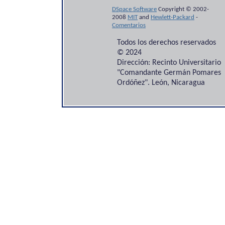
DSpace Software
Copyright © 2002-
2008
MIT
and
Hewlett-Packard
-
Comentarios
Todos los derechos reservados
© 2024
Dirección: Recinto Universitario
"Comandante Germán Pomares
Ordóñez". León, Nicaragua