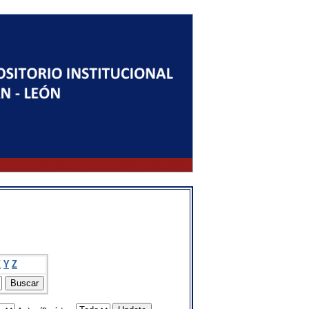
X
Y
Z