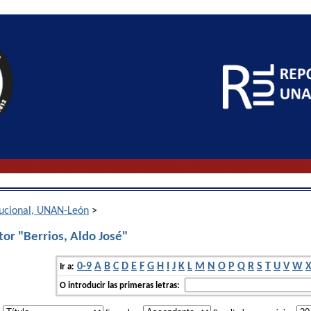
itucional, UNAN-León
>
or "Berrios, Aldo José"
0-9
A
B
C
D
E
F
G
H
I
J
K
L
M
N
O
P
Q
R
S
T
U
V
W
Ir a:
O introducir las primeras letras: