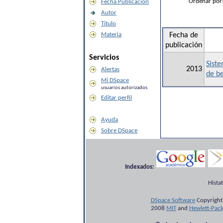
Ordenar por
Fecha Publicación
Autor
Título
Materia
Fecha de
publicación
Servicios
Siste
2013
Alertas
de be
Mi DSpace
usuarios autorizados
Editar perfil
Ayuda
Sobre DSpace
Indexados:
Hista
DSpace Software
Copyright
2008
MIT
and
Hewlett-Pac