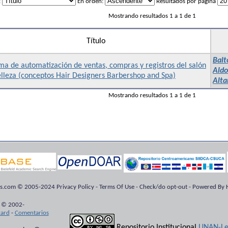
:
En orden:
Resultados por página
Mostrando resultados 1 a 1 de 1
Título
Balt
ma de automatización de ventas, compras y registros del salón
Aldo
lleza (conceptos Hair Designers Barbershop and Spa)
Alta
Mostrando resultados 1 a 1 de 1
ts.com © 2005-2024 Privacy Policy - Terms Of Use - Check/do opt-out - Powered By H
 © 2002-
kard
-
Comentarios
Repositorio Institucional
UNAN-Le