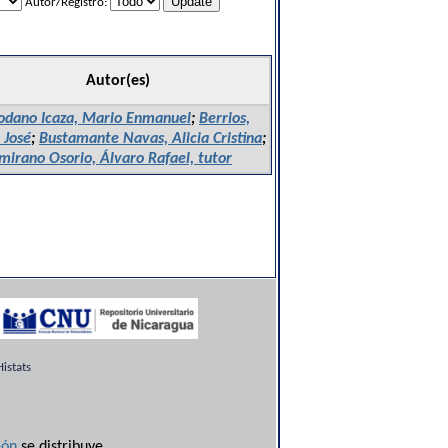
Autor/Registro:
Autor(es)
odano Icaza, Mario Enmanuel
;
Berrios,
 José
;
Bustamante Navas, Alicia Cristina
;
mirano Osorio, Álvaro Rafael, tutor
istats
ón
se distribuye