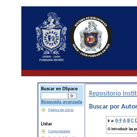
Buscar en DSpace
Repositorio Inst
Búsqueda avanzada
Buscar por Autor
Página de inicio
0-9
A
B
C
Ir a:
Listar
O introducir las p
Comunidades