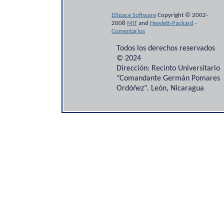
DSpace Software
Copyright © 2002-
2008
MIT
and
Hewlett-Packard
-
Comentarios
Todos los derechos reservados
© 2024
Dirección: Recinto Universitario
"Comandante Germán Pomares
Ordóñez". León, Nicaragua