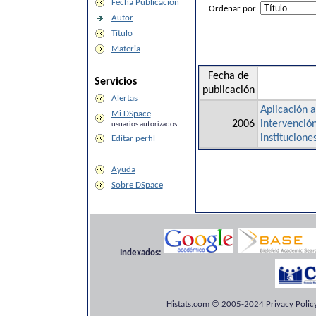
Fecha Publicación
Ordenar por:
Autor
Título
Materia
Fecha de
Servicios
publicación
Alertas
Aplicación 
Mi DSpace
2006
intervención
usuarios autorizados
institucione
Editar perfil
Ayuda
Sobre DSpace
Indexados:
Histats.com © 2005-2024 Privacy Policy