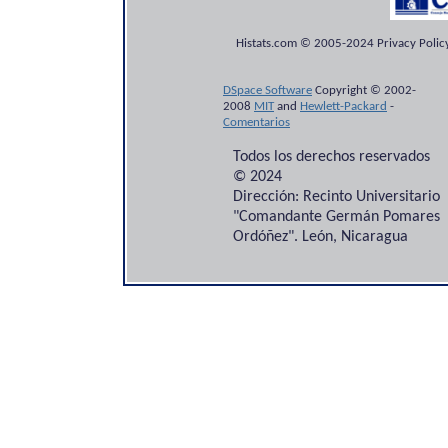
Histats.com © 2005-2024 Privacy Policy
DSpace Software
Copyright © 2002-
2008
MIT
and
Hewlett-Packard
-
Comentarios
Todos los derechos reservados
© 2024
Dirección: Recinto Universitario
"Comandante Germán Pomares
Ordóñez". León, Nicaragua