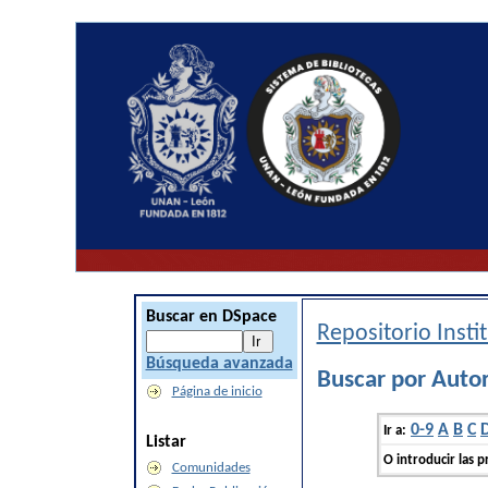
Buscar en DSpace
Repositorio Inst
Búsqueda avanzada
Buscar por Autor
Página de inicio
0-9
A
B
C
Ir a:
Listar
O introducir las p
Comunidades