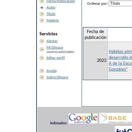
Fecha Publicación
Ordenar por:
Autor
Título
Materia
Fecha de
Servicios
publicación
Alertas
Mi DSpace
Hábitos alim
usuarios autorizados
desarrollo d
Editar perfil
2023
A de la Escu
González"
Ayuda
Sobre DSpace
Indexados: