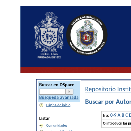
Buscar en DSpace
Repositorio Inst
Búsqueda avanzada
Buscar por Autor
Página de inicio
0-9
A
B
C
Ir a:
Listar
O introducir las p
Comunidades