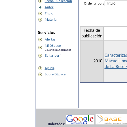
Fecha Publicación
Ordenar por:
Autor
Título
Materia
Fecha de
Servicios
publicación
Alertas
Mi DSpace
usuarios autorizados
Caracteriza
Editar perfil
2010
Macao Linna
de La Reser
Ayuda
Sobre DSpace
Indexados: