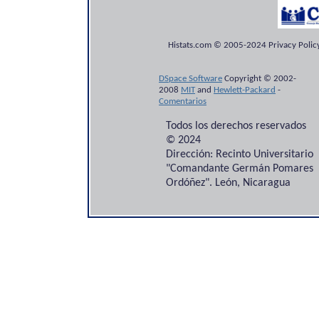
Histats.com © 2005-2024 Privacy Policy
DSpace Software
Copyright © 2002-
2008
MIT
and
Hewlett-Packard
-
Comentarios
Todos los derechos reservados
© 2024
Dirección: Recinto Universitario
"Comandante Germán Pomares
Ordóñez". León, Nicaragua