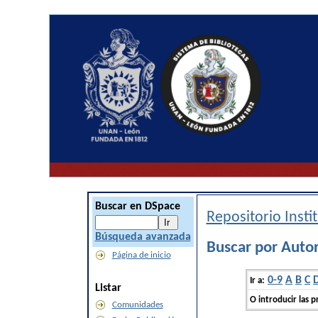
Buscar en DSpace
Repositorio Inst
Búsqueda avanzada
Buscar por Auto
Página de inicio
0-9
A
B
C
Ir a:
Listar
O introducir las p
Comunidades