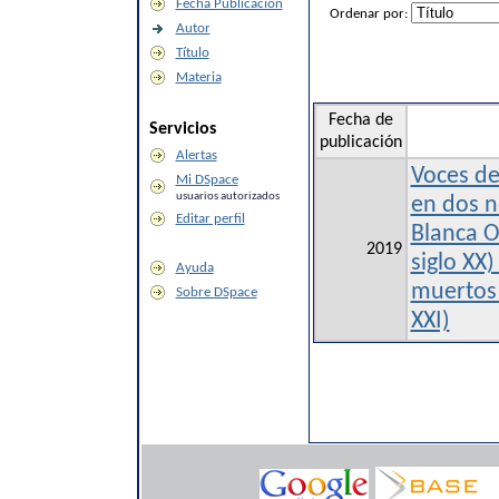
Fecha Publicación
Ordenar por:
Autor
Título
Materia
Fecha de
Servicios
publicación
Alertas
Voces de
Mi DSpace
usuarios autorizados
en dos n
Editar perfil
Blanca O
2019
siglo XX)
Ayuda
muertos 
Sobre DSpace
XXI)