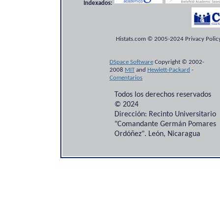
Indexados:
Histats.com © 2005-2024 Privacy Policy
DSpace Software
Copyright © 2002-
2008
MIT
and
Hewlett-Packard
-
Comentarios
Todos los derechos reservados
© 2024
Dirección: Recinto Universitario
"Comandante Germán Pomares
Ordóñez". León, Nicaragua